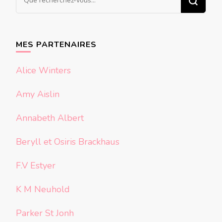
recherchiez
quelque
chose ?
MES PARTENAIRES
Alice Winters
Amy Aislin
Annabeth Albert
Beryll et Osiris Brackhaus
F.V Estyer
K M Neuhold
Parker St Jonh