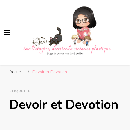
Sur l'étagère, derrière la
Boys in books are just better
sirène en plastique
Accueil
Devoir et Devotion
ÉTIQUETTE
Devoir et Devotion