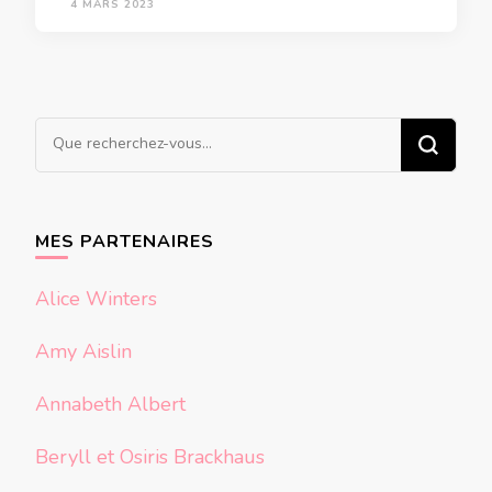
4 MARS 2023
Vous
recherchiez
quelque
chose ?
MES PARTENAIRES
Alice Winters
Amy Aislin
Annabeth Albert
Beryll et Osiris Brackhaus