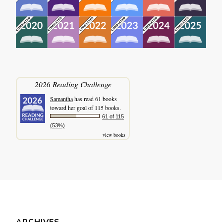
2026 Reading Challenge
Samantha
has read 61 books
toward her goal of 115 books.
61 of 115
(53%)
view books
ARCHIVES