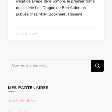
s’agit de Drapé dans l’ombre, le premier tome
de la série Les Dragori de Ben Alderson,
publiée chez MxM Bookmark. Résumé …
12 AOÛT 2020
Vous
recherchiez
quelque
chose ?
MES PARTENAIRES
Alice Winters