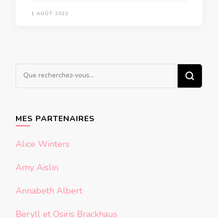
1 AOÛT 2022
Vous
recherchiez
quelque
chose ?
MES PARTENAIRES
Alice Winters
Amy Aislin
Annabeth Albert
Beryll et Osiris Brackhaus