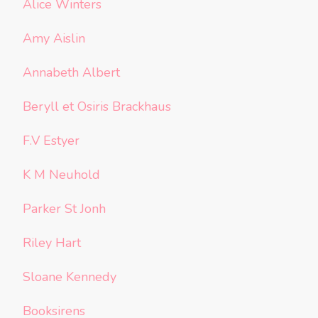
Alice Winters
Amy Aislin
Annabeth Albert
Beryll et Osiris Brackhaus
F.V Estyer
K M Neuhold
Parker St Jonh
Riley Hart
Sloane Kennedy
Booksirens