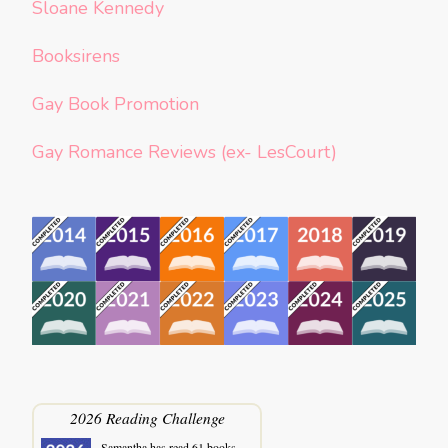
Sloane Kennedy
Booksirens
Gay Book Promotion
Gay Romance Reviews (ex- LesCourt)
2026 Reading Challenge
Samantha
has read 61 books