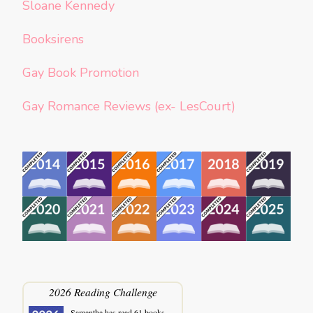
Sloane Kennedy
Booksirens
Gay Book Promotion
Gay Romance Reviews (ex- LesCourt)
2026 Reading Challenge
Samantha
has read 61 books