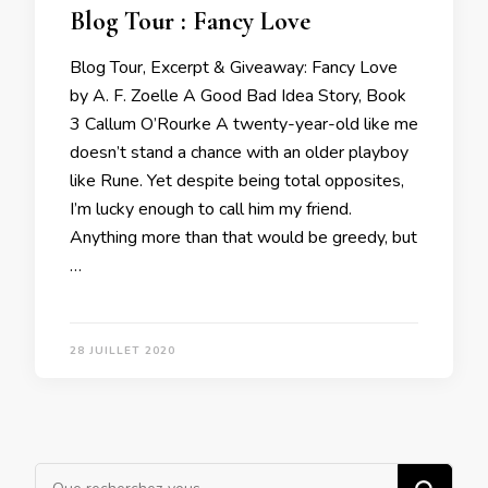
Blog Tour : Fancy Love
Blog Tour, Excerpt & Giveaway: Fancy Love
by A. F. Zoelle A Good Bad Idea Story, Book
3 Callum O’Rourke A twenty-year-old like me
doesn’t stand a chance with an older playboy
like Rune. Yet despite being total opposites,
I’m lucky enough to call him my friend.
Anything more than that would be greedy, but
…
28 JUILLET 2020
Vous