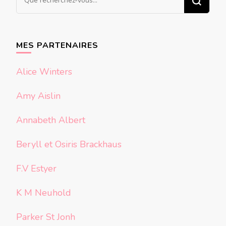
recherchiez
quelque
chose ?
MES PARTENAIRES
Alice Winters
Amy Aislin
Annabeth Albert
Beryll et Osiris Brackhaus
F.V Estyer
K M Neuhold
Parker St Jonh