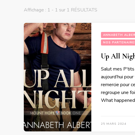
Affichage : 1 - 1 sur 1 RÉSULTATS
ANNABETH ALBE
NOS PARTENAIRE
Up All Nig
Salut mes P’tits
aujourd’hui pour
remercie pour ce
regroupe une foi
What happened
25 MARS 2024