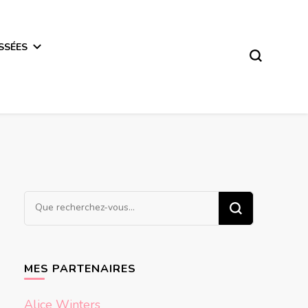
SSÉES
Vous
recherchiez
quelque
chose ?
MES PARTENAIRES
Alice Winters