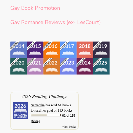
Gay Book Promotion
Gay Romance Reviews (ex- LesCourt)
2026 Reading Challenge
Samantha
has read 61 books
toward her goal of 115 books.
61 of 115
(53%)
view books