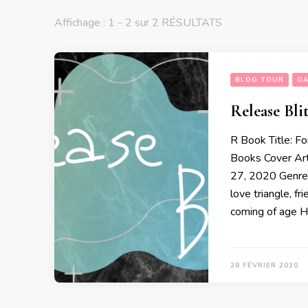
Affichage : 1 - 2 sur 2 RÉSULTATS
BLOG TOUR
GA
Release Bli
R Book Title: F
Books Cover Art
27, 2020 Genre/
love triangle, f
coming of age H
28 FÉVRIER 2020