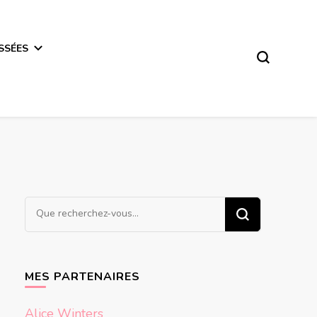
SSÉES
Vous
recherchiez
quelque
chose ?
MES PARTENAIRES
Alice Winters