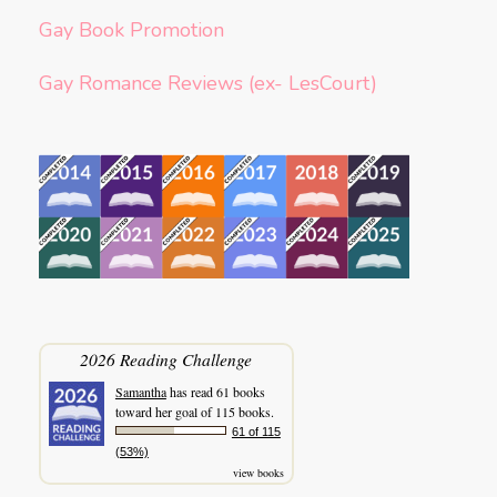
Gay Book Promotion
Gay Romance Reviews (ex- LesCourt)
2026 Reading Challenge
Samantha
has read 61 books
toward her goal of 115 books.
61 of 115
(53%)
view books