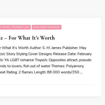
Y BOOK PROMOTION
NOS PARTENAIRES
tz – For What It’s Worth
or What It’s Worth Author: S. M. James Publisher: May
ist: Story Styling Cover Designs Release Date: February
s: YA LGBT romance Trope/s: Opposites attract, pseudo
riends to lovers, fish out of water Themes: Polyamory,
eat Rating: 2 flames Length: 88 000 words/350 …