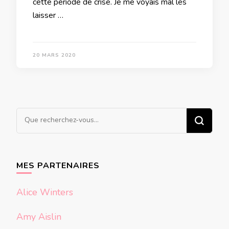
cette période de crise. Je me voyais mal les
laisser …
20 MARS 2020
Vous
recherchiez
quelque
chose ?
MES PARTENAIRES
Alice Winters
Amy Aislin