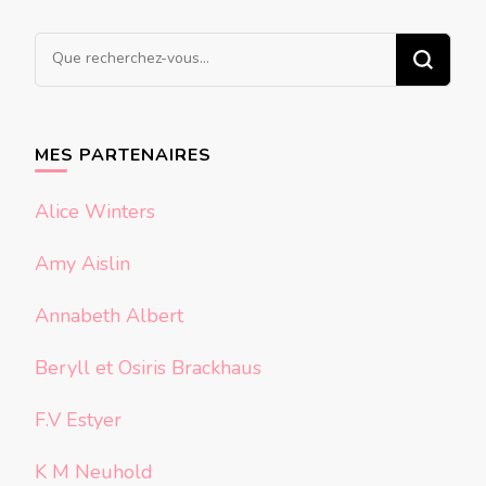
Vous
recherchiez
quelque
chose ?
MES PARTENAIRES
Alice Winters
Amy Aislin
Annabeth Albert
Beryll et Osiris Brackhaus
F.V Estyer
K M Neuhold