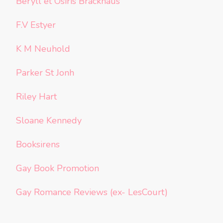
Beryll et Osiris Brackhaus
F.V Estyer
K M Neuhold
Parker St Jonh
Riley Hart
Sloane Kennedy
Booksirens
Gay Book Promotion
Gay Romance Reviews (ex- LesCourt)