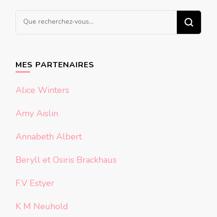
Vous
recherchiez
quelque
chose ?
MES PARTENAIRES
Alice Winters
Amy Aislin
Annabeth Albert
Beryll et Osiris Brackhaus
F.V Estyer
K M Neuhold