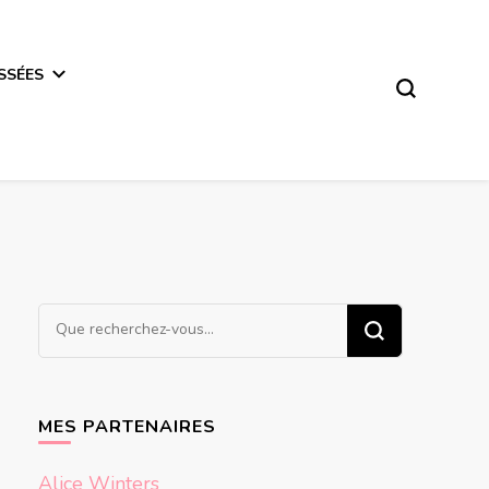
SSÉES
Vous
recherchiez
quelque
chose ?
MES PARTENAIRES
Alice Winters