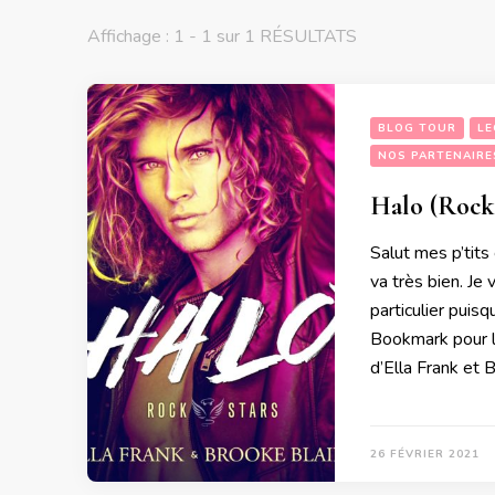
Affichage : 1 - 1 sur 1 RÉSULTATS
BLOG TOUR
LE
NOS PARTENAIRE
Halo (Rocks
Salut mes p’tits
va très bien. Je
particulier puisq
Bookmark pour la
d’Ella Frank et
26 FÉVRIER 2021