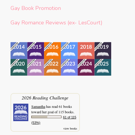
Gay Book Promotion
Gay Romance Reviews (ex- LesCourt)
2026 Reading Challenge
Samantha
has read 61 books
toward her goal of 115 books.
61 of 115
(53%)
view books