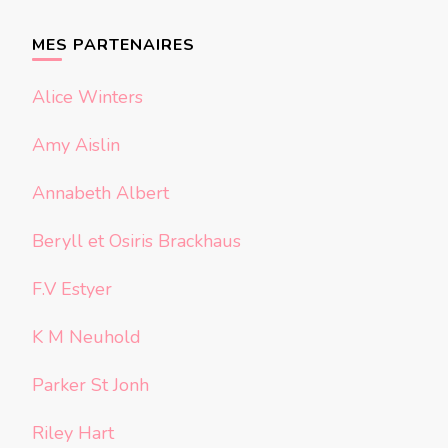
quelque
chose ?
MES PARTENAIRES
Alice Winters
Amy Aislin
Annabeth Albert
Beryll et Osiris Brackhaus
F.V Estyer
K M Neuhold
Parker St Jonh
Riley Hart