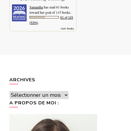
Samantha
has read 61 books
toward her goal of 115 books.
61 of 115
(53%)
view books
ARCHIVES
Archives
A PROPOS DE MOI :