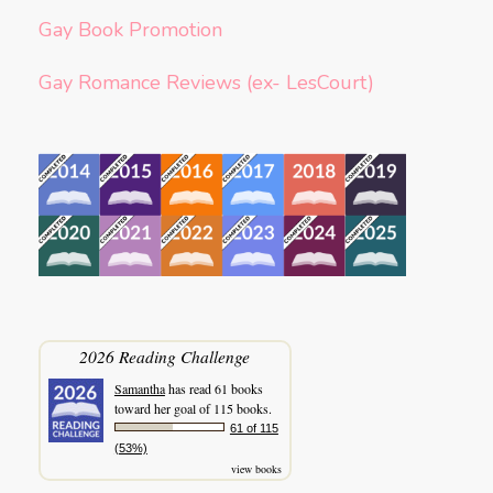
Gay Book Promotion
Gay Romance Reviews (ex- LesCourt)
2026 Reading Challenge
Samantha
has read 61 books
toward her goal of 115 books.
61 of 115
(53%)
view books