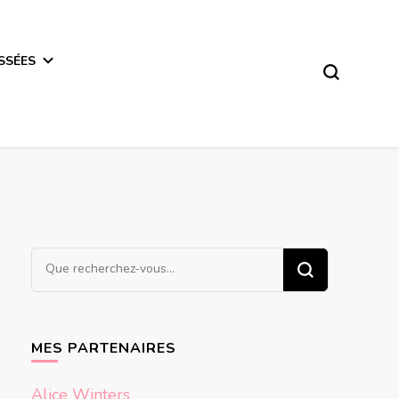
SSÉES
Vous
recherchiez
quelque
chose ?
MES PARTENAIRES
Alice Winters