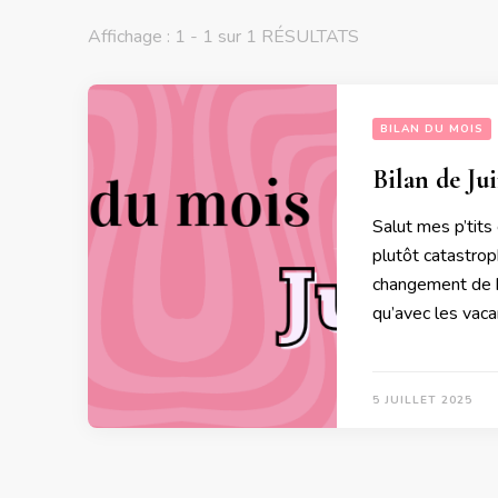
Affichage : 1 - 1 sur 1 RÉSULTATS
BILAN DU MOIS
Bilan de Ju
Salut mes p’tits 
plutôt catastroph
changement de b
qu’avec les vac
5 JUILLET 2025