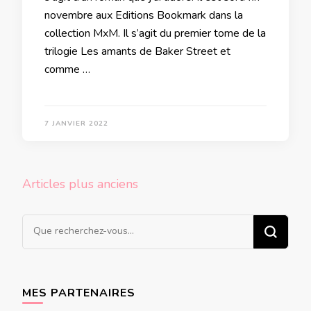
novembre aux Editions Bookmark dans la
collection MxM. Il s’agit du premier tome de la
trilogie Les amants de Baker Street et
comme …
7 JANVIER 2022
Navigation
Articles plus anciens
des
articles
Vous
recherchiez
quelque
chose ?
MES PARTENAIRES