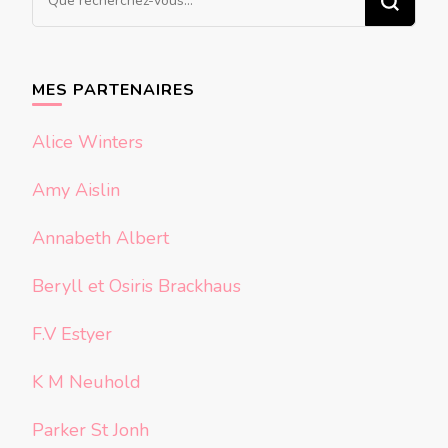
recherchiez
quelque
chose ?
MES PARTENAIRES
Alice Winters
Amy Aislin
Annabeth Albert
Beryll et Osiris Brackhaus
F.V Estyer
K M Neuhold
Parker St Jonh