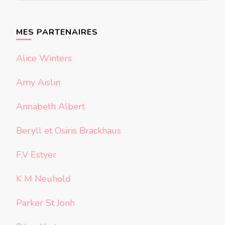
quelque
chose ?
MES PARTENAIRES
Alice Winters
Amy Aislin
Annabeth Albert
Beryll et Osiris Brackhaus
F.V Estyer
K M Neuhold
Parker St Jonh