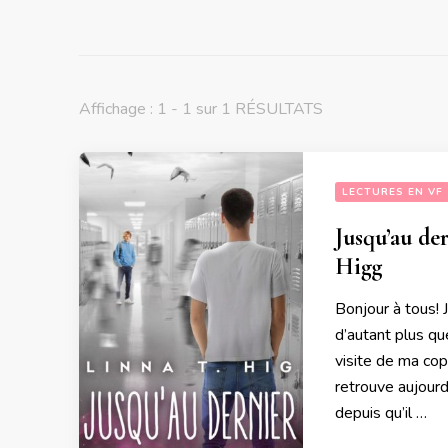
Affichage : 1 - 1 sur 1 RÉSULTATS
LECTURES EN VF
Jusqu’au de
Higg
Bonjour à tous! 
d’autant plus qu
visite de ma cop
retrouve aujourd’
depuis qu’il …