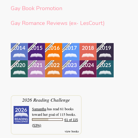
Gay Book Promotion
Gay Romance Reviews (ex- LesCourt)
2026 Reading Challenge
Samantha
has read 61 books
toward her goal of 115 books.
61 of 115
(53%)
view books