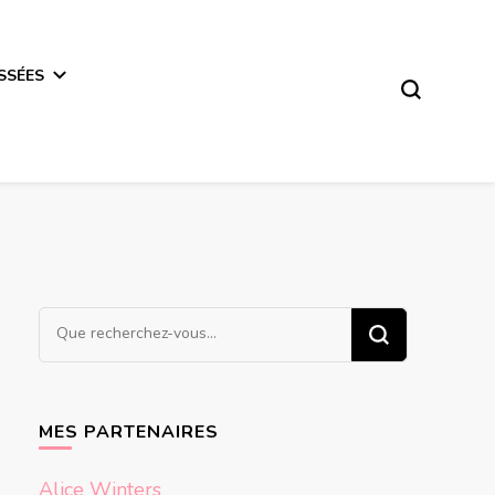
SSÉES
Vous
recherchiez
quelque
chose ?
MES PARTENAIRES
Alice Winters