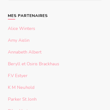
quelque
chose ?
MES PARTENAIRES
Alice Winters
Amy Aislin
Annabeth Albert
Beryll et Osiris Brackhaus
F.V Estyer
K M Neuhold
Parker St Jonh