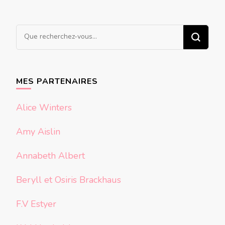
Vous
recherchiez
quelque
chose ?
MES PARTENAIRES
Alice Winters
Amy Aislin
Annabeth Albert
Beryll et Osiris Brackhaus
F.V Estyer