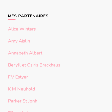
quelque
chose ?
MES PARTENAIRES
Alice Winters
Amy Aislin
Annabeth Albert
Beryll et Osiris Brackhaus
F.V Estyer
K M Neuhold
Parker St Jonh