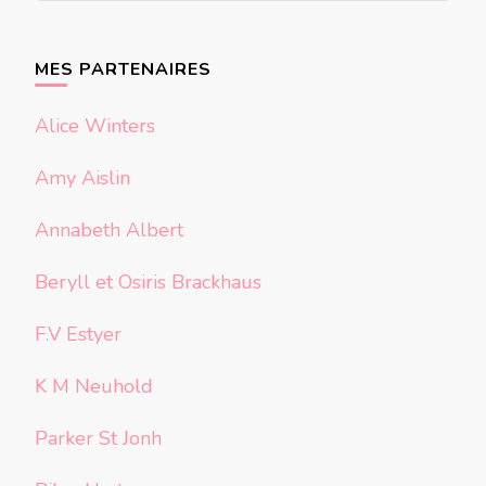
quelque
chose ?
MES PARTENAIRES
Alice Winters
Amy Aislin
Annabeth Albert
Beryll et Osiris Brackhaus
F.V Estyer
K M Neuhold
Parker St Jonh