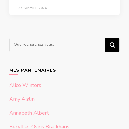
27 JANVIER 2024
Vous
recherchiez
quelque
chose ?
MES PARTENAIRES
Alice Winters
Amy Aislin
Annabeth Albert
Beryll et Osiris Brackhaus