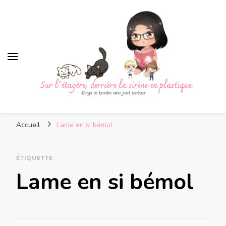
Sur l'étagère, derrière la
Boys in books are just better
sirène en plastique
Accueil
Lame en si bémol
ÉTIQUETTE
Lame en si bémol