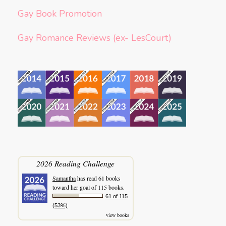
Gay Book Promotion
Gay Romance Reviews (ex- LesCourt)
2026 Reading Challenge
Samantha
has read 61 books
toward her goal of 115 books.
61 of 115
(53%)
view books