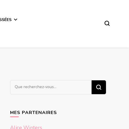
SSÉES
Vous
recherchiez
quelque
chose ?
MES PARTENAIRES
Alice Winters