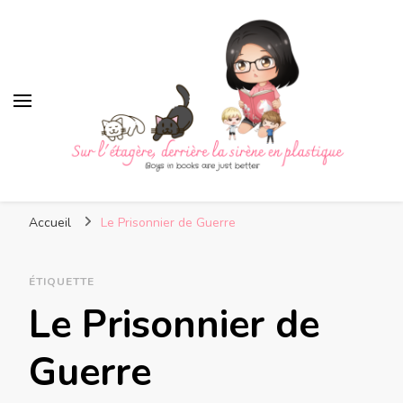
Sur l'étagère, derrière la
Boys in books are just better
sirène en plastique
Accueil
Le Prisonnier de Guerre
ÉTIQUETTE
Le Prisonnier de
Guerre