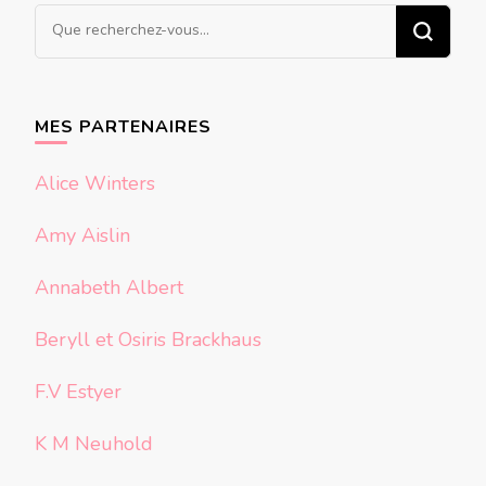
Vous
recherchiez
quelque
chose ?
MES PARTENAIRES
Alice Winters
Amy Aislin
Annabeth Albert
Beryll et Osiris Brackhaus
F.V Estyer
K M Neuhold