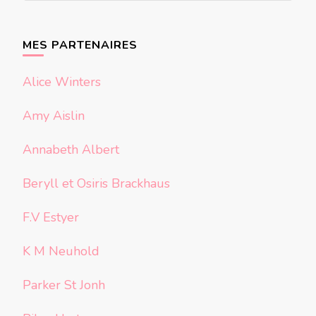
quelque
chose ?
MES PARTENAIRES
Alice Winters
Amy Aislin
Annabeth Albert
Beryll et Osiris Brackhaus
F.V Estyer
K M Neuhold
Parker St Jonh