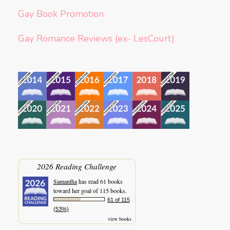
Gay Book Promotion
Gay Romance Reviews (ex- LesCourt)
2026 Reading Challenge
Samantha
has read 61 books
toward her goal of 115 books.
61 of 115
(53%)
view books