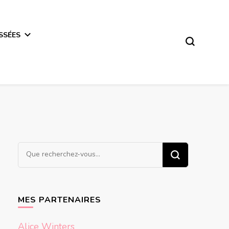
SSÉES
Vous
recherchiez
quelque
chose ?
MES PARTENAIRES
Alice Winters