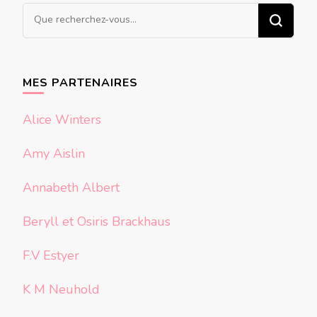
Vous
recherchiez
quelque
chose ?
MES PARTENAIRES
Alice Winters
Amy Aislin
Annabeth Albert
Beryll et Osiris Brackhaus
F.V Estyer
K M Neuhold