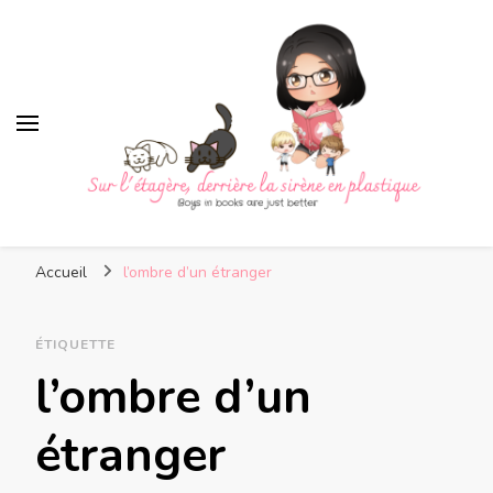
Sur l'étagère, derrière la
Boys in books are just better
sirène en plastique
Accueil
l’ombre d’un étranger
ÉTIQUETTE
l’ombre d’un
étranger