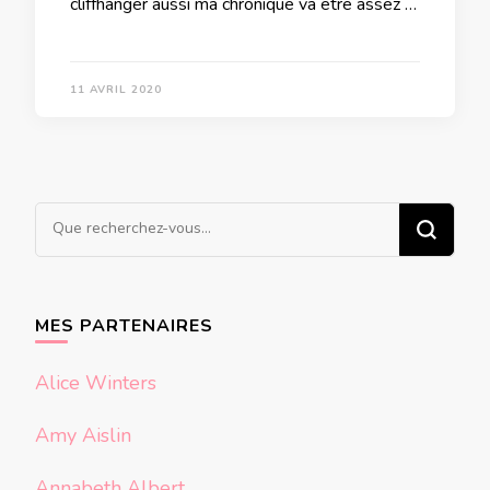
cliffhanger aussi ma chronique va être assez …
11 AVRIL 2020
Vous
recherchiez
quelque
chose ?
MES PARTENAIRES
Alice Winters
Amy Aislin
Annabeth Albert