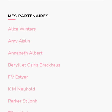
quelque
chose ?
MES PARTENAIRES
Alice Winters
Amy Aislin
Annabeth Albert
Beryll et Osiris Brackhaus
F.V Estyer
K M Neuhold
Parker St Jonh