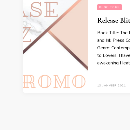
BLOG TOUR
Release Blit
Book Title: The 
and Ink Press C
Genre: Contempo
to Lovers, I ha
awakening Heat 
13 JANVIER 2021