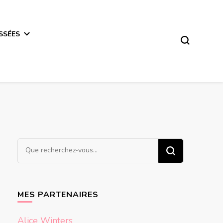
SSÉES
Vous
recherchiez
quelque
chose ?
MES PARTENAIRES
Alice Winters