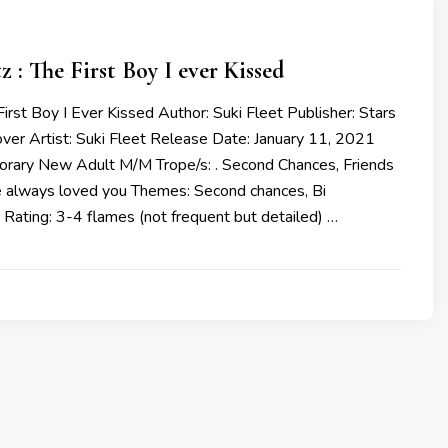
z : The First Boy I ever Kissed
First Boy I Ever Kissed Author: Suki Fleet Publisher: Stars
over Artist: Suki Fleet Release Date: January 11, 2021
rary New Adult M/M Trope/s: . Second Chances, Friends
ve always loved you Themes: Second chances, Bi
Rating: 3-4 flames (not frequent but detailed) …