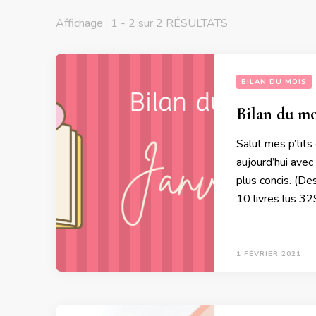
Affichage : 1 - 2 sur 2 RÉSULTATS
BILAN DU MOIS
Bilan du mo
Salut mes p’tits
aujourd’hui avec
plus concis. (De
10 livres lus 3
1 FÉVRIER 2021