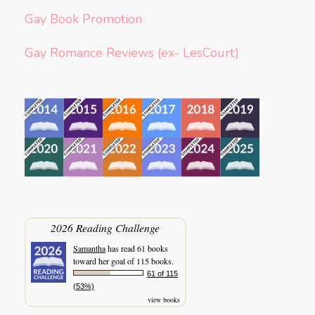
Gay Book Promotion
Gay Romance Reviews (ex- LesCourt)
2026 Reading Challenge
Samantha
has read 61 books
toward her goal of 115 books.
61 of 115
(53%)
view books