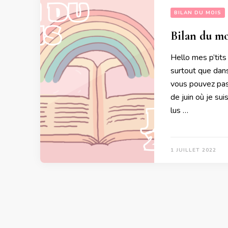
BILAN DU MOIS
Bilan du mo
Hello mes p’tits
surtout que dans
vous pouvez pas 
de juin où je su
lus …
1 JUILLET 2022