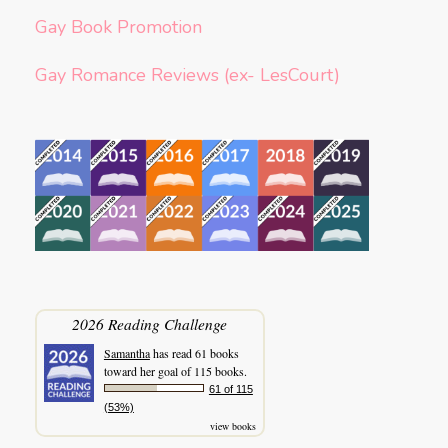
Gay Book Promotion
Gay Romance Reviews (ex- LesCourt)
2026 Reading Challenge
Samantha
has read 61 books
toward her goal of 115 books.
61 of 115
(53%)
view books