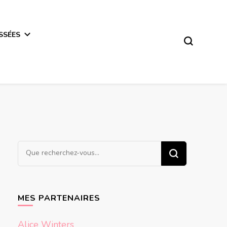
SSÉES
Vous
recherchiez
quelque
chose ?
MES PARTENAIRES
Alice Winters