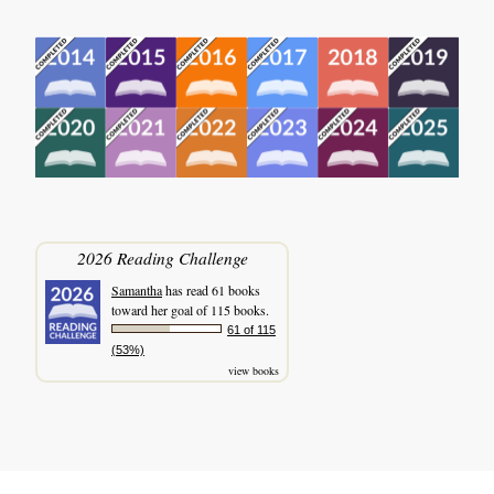
2026 Reading Challenge
Samantha
has read 61 books
toward her goal of 115 books.
61 of 115
(53%)
view books