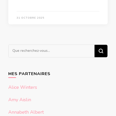
31 OCTOBRE 2025
Vous
recherchiez
quelque
chose ?
MES PARTENAIRES
Alice Winters
Amy Aislin
Annabeth Albert