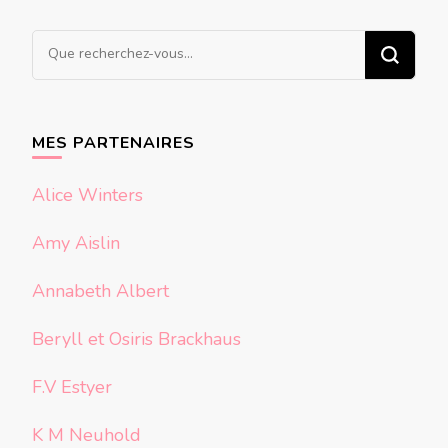
Vous
recherchiez
quelque
chose ?
MES PARTENAIRES
Alice Winters
Amy Aislin
Annabeth Albert
Beryll et Osiris Brackhaus
F.V Estyer
K M Neuhold