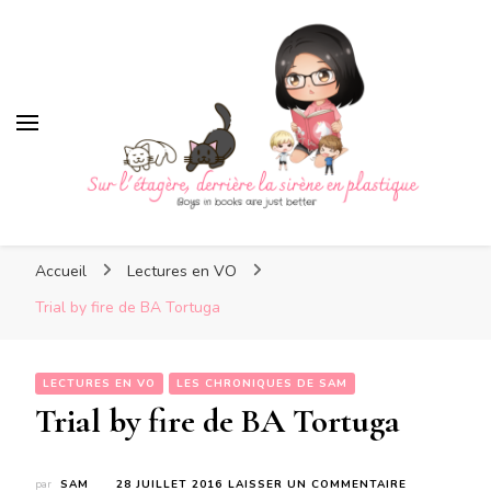
Sur l'étagère, derrière la si
plastique
Sur l'étagère, derrière la
Boys in books are just better
sirène en plastique
Accueil
Lectures en VO
Trial by fire de BA Tortuga
LECTURES EN VO
LES CHRONIQUES DE SAM
Trial by fire de BA Tortuga
SUR
par
SAM
28 JUILLET 2016
LAISSER UN COMMENTAIRE