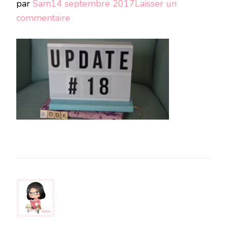
par
Sam
14 septembre 2017
Laisser un
sur
commentaire
Pour
le
blog
318
x
168
(9)