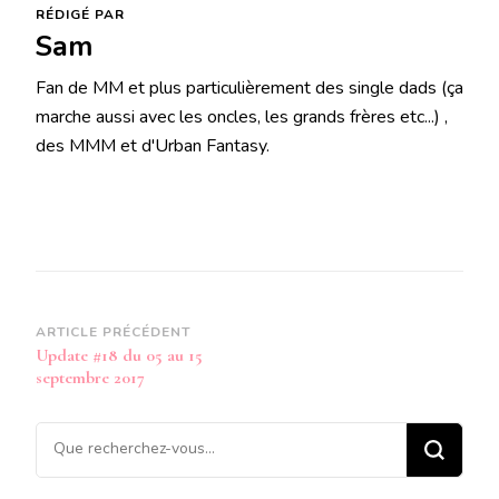
RÉDIGÉ PAR
Sam
Fan de MM et plus particulièrement des single dads (ça
marche aussi avec les oncles, les grands frères etc...) ,
des MMM et d'Urban Fantasy.
Navigation
ARTICLE PRÉCÉDENT
Update #18 du 05 au 15
d’article
septembre 2017
Vous
recherchiez