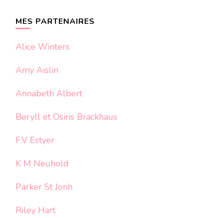
quelque
chose ?
MES PARTENAIRES
Alice Winters
Amy Aislin
Annabeth Albert
Beryll et Osiris Brackhaus
F.V Estyer
K M Neuhold
Parker St Jonh
Riley Hart