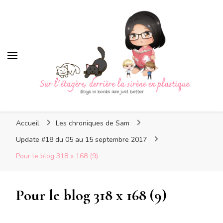
Sur l'étagère, derrière la
sirène en plastique
Sur l'étagère, derrière la
Boys in books are just better
sirène en plastique
Accueil
Les chroniques de Sam
Update #18 du 05 au 15 septembre 2017
Pour le blog 318 x 168 (9)
Pour le blog 318 x 168 (9)