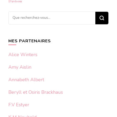
Davison
Vous
recherchiez
quelque
chose ?
MES PARTENAIRES
Alice Winters
Amy Aislin
Annabeth Albert
Beryll et Osiris Brackhaus
F.V Estyer