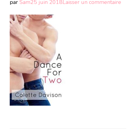
sur
par
Sam
25 juin 2018
Laisser un commentaire
3431