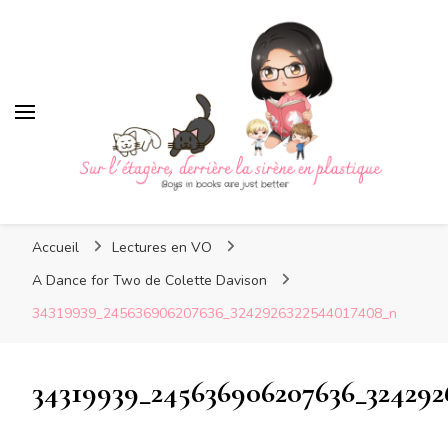
Sur l'étagère, derrière la sirè
Sur l'étagère, derrière la
Boys in books are just better
sirène en plastique
Accueil
Lectures en VO
A Dance for Two de Colette Davison
34319939_245636906207636_3242926322544017408_n
34319939_245636906207636_324292