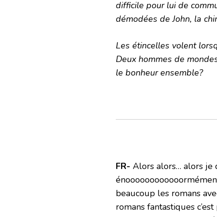
difficile pour lui de com
démodées de John, la chim
Les étincelles volent lorsq
Deux hommes de mondes di
le bonheur ensemble?
FR-
Alors alors… alors je 
énoooooooooooormément d’i
beaucoup les romans avec
romans fantastiques c’est 