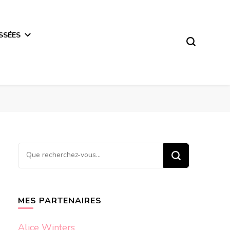
SSÉES
Vous
recherchiez
quelque
chose ?
MES PARTENAIRES
Alice Winters