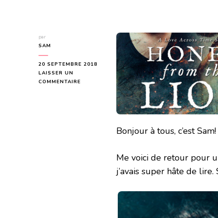
par
SAM
20 SEPTEMBRE 2018
LAISSER UN
SUR
COMMENTAIRE
HONEY
FROM
THE
LION
(LOVE
Bonjour à tous, c’est Sam!
ACROSS
TIME
#2)
Me voici de retour pour u
DE
JACKIE
j’avais super hâte de lire
NORTH