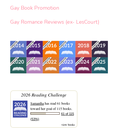
Gay Book Promotion
Gay Romance Reviews (ex- LesCourt)
2026 Reading Challenge
Samantha
has read 61 books
toward her goal of 115 books.
61 of 115
(53%)
view books