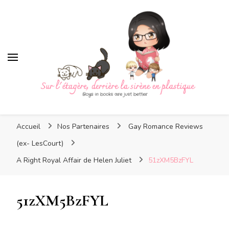
Sur l'étagère, derrière la
sirène en plastique
Sur l'étagère, derrière la
Boys in books are just better
sirène en plastique
Accueil
Nos Partenaires
Gay Romance Reviews
(ex- LesCourt)
A Right Royal Affair de Helen Juliet
51zXM5BzFYL
51zXM5BzFYL