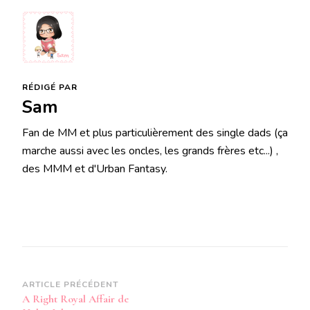
RÉDIGÉ PAR
Sam
Fan de MM et plus particulièrement des single dads (ça
marche aussi avec les oncles, les grands frères etc...) ,
des MMM et d'Urban Fantasy.
Navigation
ARTICLE PRÉCÉDENT
A Right Royal Affair de
d’article