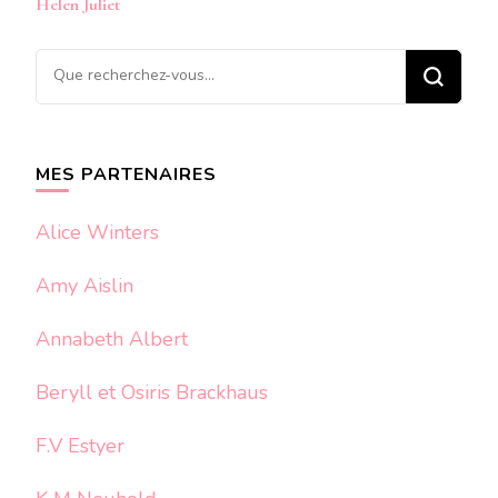
Helen Juliet
Vous
recherchiez
quelque
chose ?
MES PARTENAIRES
Alice Winters
Amy Aislin
Annabeth Albert
Beryll et Osiris Brackhaus
F.V Estyer