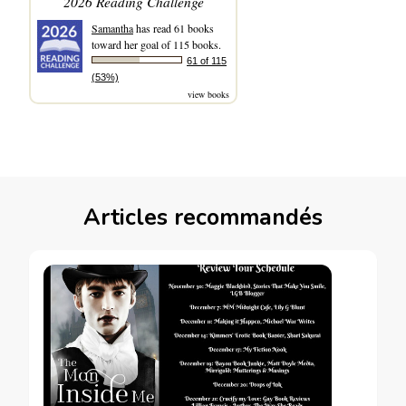
2026 Reading Challenge
Samantha
has read 61 books
toward her goal of 115 books.
61 of 115
(53%)
view books
Articles recommandés