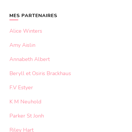
quelque
chose ?
MES PARTENAIRES
Alice Winters
Amy Aislin
Annabeth Albert
Beryll et Osiris Brackhaus
F.V Estyer
K M Neuhold
Parker St Jonh
Riley Hart