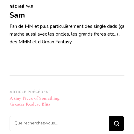
RÉDIGÉ PAR
Sam
Fan de MM et plus particulièrement des single dads (ça
marche aussi avec les oncles, les grands frères etc...) ,
des MMM et d'Urban Fantasy.
Navigation
ARTICLE PRÉCÉDENT
A tiny Piece of Something
d’article
Greater Realese Blitz
Vous
recherchiez