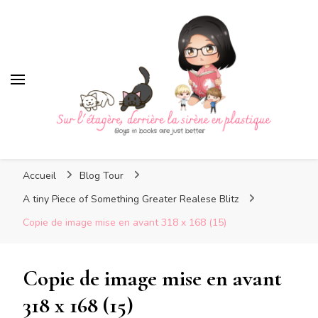
Sur l'étagère, derrière la
sirène en plastique
Sur l'étagère, derrière la
Boys in books are just better
sirène en plastique
Accueil
Blog Tour
A tiny Piece of Something Greater Realese Blitz
Copie de image mise en avant 318 x 168 (15)
Copie de image mise en avant
318 x 168 (15)