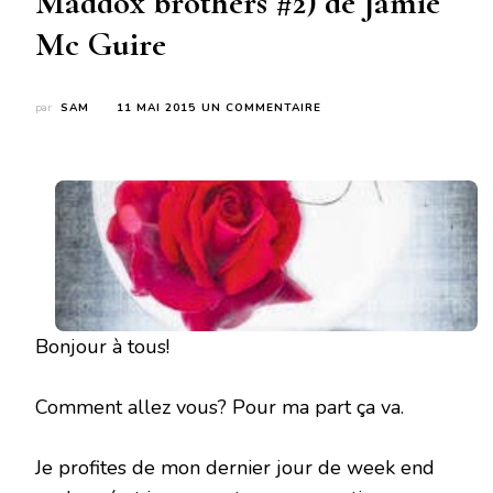
Maddox brothers #2) de Jamie
Mc Guire
SUR
par
SAM
11 MAI 2015
UN COMMENTAIRE
BEAUTIFUL
REDEMPTION
(THE
MADDOX
BROTHERS
#2)
DE
JAMIE
MC
GUIRE
Bonjour à tous!
Comment allez vous? Pour ma part ça va.
Je profites de mon dernier jour de week end