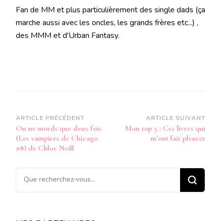
Fan de MM et plus particulièrement des single dads (ça
marche aussi avec les oncles, les grands frères etc...) ,
des MMM et d'Urban Fantasy.
Navigation
ARTICLE PRÉCÉDENT
ARTICLE SUIVANT
On ne mords que deux fois
Mon top 5 : Ces livres qui
d’article
(Les vampires de Chicago
m’ont fait pleurer
#8) de Chloe Neill
Vous
recherchiez
quelque
chose ?