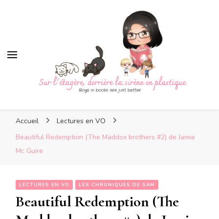
Sur l'étagère, derrière la sirè
Sur l'étagère, derrière la
Boys in books are just better
sirène en plastique
Accueil
Lectures en VO
Beautiful Redemption (The Maddox brothers #2) de Jamie
Mc Guire
LECTURES EN VO
LES CHRONIQUES DE SAM
Beautiful Redemption (The