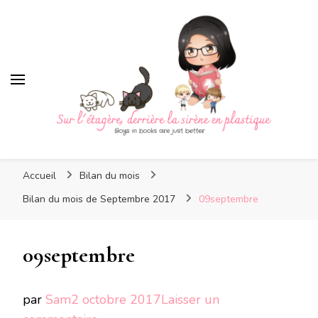
Sur l'étagère, derrière la
sirène en plastique
Sur l'étagère, derrière la
Boys in books are just better
sirène en plastique
Accueil
Bilan du mois
Bilan du mois de Septembre 2017
09septembre
09septembre
par
Sam
2 octobre 2017
Laisser un