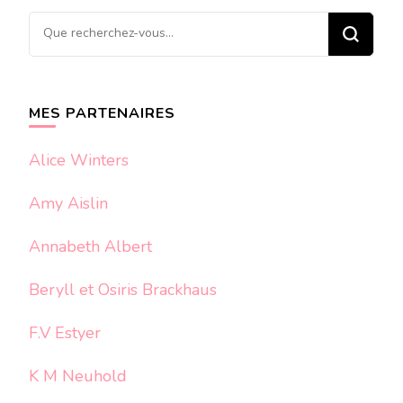
Vous
recherchiez
quelque
chose ?
MES PARTENAIRES
Alice Winters
Amy Aislin
Annabeth Albert
Beryll et Osiris Brackhaus
F.V Estyer
K M Neuhold