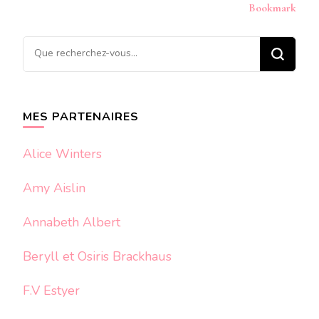
Bookmark
Vous
recherchiez
quelque
chose ?
MES PARTENAIRES
Alice Winters
Amy Aislin
Annabeth Albert
Beryll et Osiris Brackhaus
F.V Estyer