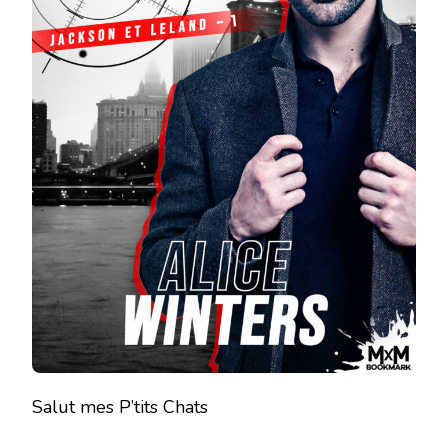
GAGES
(
JACKSON
ET
LELAND
#1)
DE
ALICE
WINTERS
Salut mes P’tits Chats