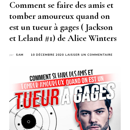
Comment se faire des amis et
tomber amoureux quand on
est un tueur à gages ( Jackson
et Leland #1) de Alice Winters
SUR
par
SAM
10 DÉCEMBRE 2020
LAISSER UN COMMENTAIRE
COMMENT
SE
FAIRE
DES
AMIS
ET
TOMBER
AMOUREU
QUAND
ON
EST
UN
TUEUR
À