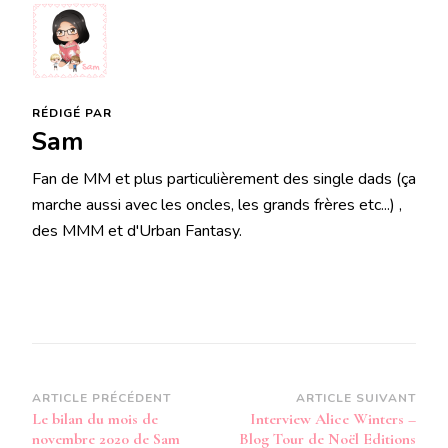
RÉDIGÉ PAR
Sam
Fan de MM et plus particulièrement des single dads (ça
marche aussi avec les oncles, les grands frères etc...) ,
des MMM et d'Urban Fantasy.
Navigation
ARTICLE PRÉCÉDENT
ARTICLE SUIVANT
Le bilan du mois de
Interview Alice Winters –
d’article
novembre 2020 de Sam
Blog Tour de Noël Editions