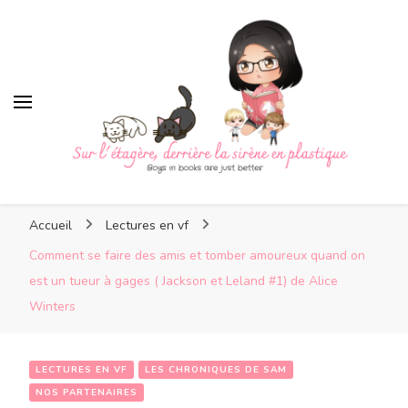
Sur l'étagère, derrière la
sirène en plastique
Sur l'étagère, derrière la
Boys in books are just better
sirène en plastique
Accueil
Lectures en vf
Comment se faire des amis et tomber amoureux quand on
est un tueur à gages ( Jackson et Leland #1) de Alice
Winters
LECTURES EN VF
LES CHRONIQUES DE SAM
NOS PARTENAIRES