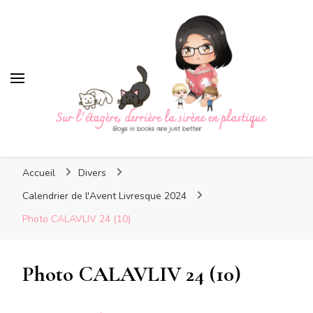
Sur l'étagère, derrière la
sirène en plastique
Sur l'étagère, derrière la
Boys in books are just better
sirène en plastique
Accueil
Divers
Calendrier de l'Avent Livresque 2024
Photo CALAVLIV 24 (10)
Photo CALAVLIV 24 (10)