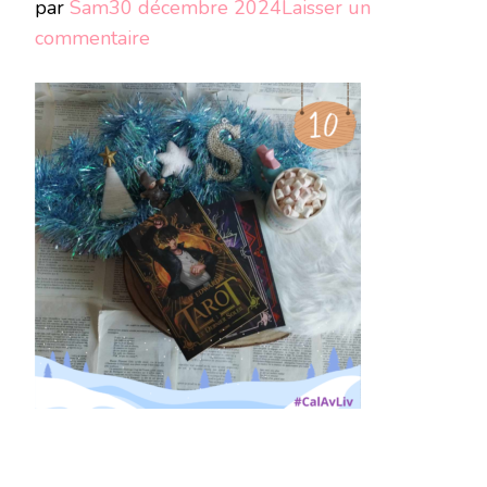
par
Sam
30 décembre 2024
Laisser un
sur
commentaire
Photo
CALAVLIV
24
(10)