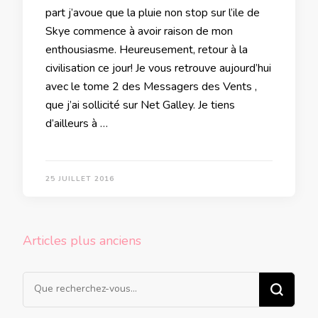
part j’avoue que la pluie non stop sur l’ile de
Skye commence à avoir raison de mon
enthousiasme. Heureusement, retour à la
civilisation ce jour! Je vous retrouve aujourd’hui
avec le tome 2 des Messagers des Vents ,
que j’ai sollicité sur Net Galley. Je tiens
d’ailleurs à …
25 JUILLET 2016
Navigation
Articles plus anciens
des
articles
Vous
recherchiez