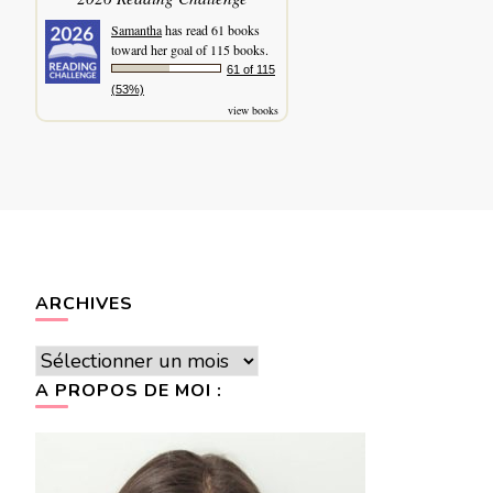
Samantha
has read 61 books
toward her goal of 115 books.
61 of 115
(53%)
view books
ARCHIVES
Archives
A PROPOS DE MOI :