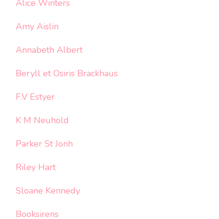
Alice Winters
Amy Aislin
Annabeth Albert
Beryll et Osiris Brackhaus
F.V Estyer
K M Neuhold
Parker St Jonh
Riley Hart
Sloane Kennedy
Booksirens