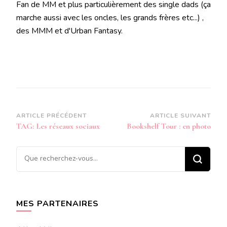
Fan de MM et plus particulièrement des single dads (ça
marche aussi avec les oncles, les grands frères etc...) ,
des MMM et d'Urban Fantasy.
Navigation
ARTICLE PRÉCÉDENT
ARTICLE SUIVANT
TAG: Les réseaux sociaux
Bookshelf Tour : en photo
d’article
Vous
recherchiez
quelque
chose ?
MES PARTENAIRES