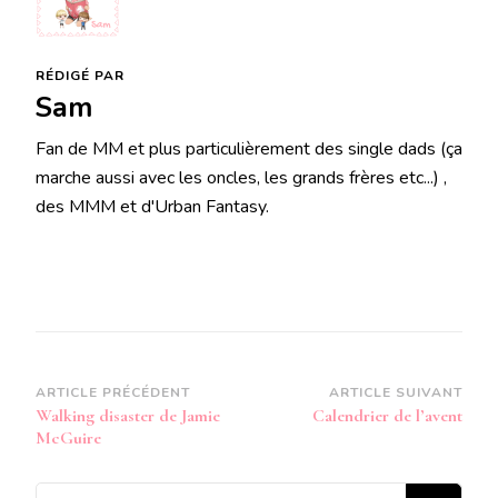
RÉDIGÉ PAR
Sam
Fan de MM et plus particulièrement des single dads (ça
marche aussi avec les oncles, les grands frères etc...) ,
des MMM et d'Urban Fantasy.
Navigation
ARTICLE PRÉCÉDENT
ARTICLE SUIVANT
Walking disaster de Jamie
Calendrier de l’avent
d’article
McGuire