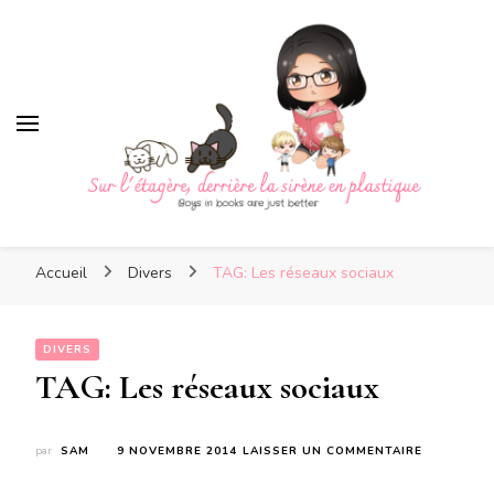
Sur l'étagère, derrière la
sirène en plastique
Sur l'étagère, derrière la
Boys in books are just better
sirène en plastique
Accueil
Divers
TAG: Les réseaux sociaux
DIVERS
TAG: Les réseaux sociaux
SUR
par
SAM
9 NOVEMBRE 2014
LAISSER UN COMMENTAIRE
TAG:
LES