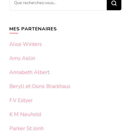
Vous
recherchiez
quelque
chose ?
MES PARTENAIRES
Alice Winters
Amy Aislin
Annabeth Albert
Beryll et Osiris Brackhaus
F.V Estyer
K M Neuhold
Parker St Jonh